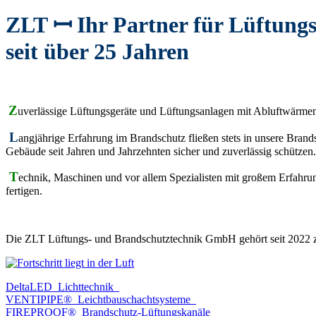
ZLT ꟷ Ihr Partner für Lüftung
seit über 25 Jahren
–
Z
uverlässige Lüftungsgeräte und Lüftungsanlagen mit Abluftwärmen
L
angjährige Erfahrung im Brandschutz fließen stets in unsere Bra
Gebäude seit Jahren und Jahrzehnten sicher und zuverlässig schützen.
T
echnik, Maschinen und vor allem Spezialisten mit großem Erfahru
fertigen.
–
Die ZLT Lüftungs- und Brandschutztechnik GmbH gehört seit 202
DeltaLED
Lichttechnik
VENTIPIPE®
Leichtbauschachtsysteme
FIREPROOF®
Brandschutz-Lüftungskanäle